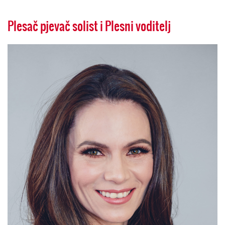
Plesač pjevač solist i Plesni voditelj