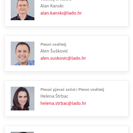
Alan Kanski
alan.kanski@lado.hr
Plesni voditelj
Alen Šušković
alen.suskovic@lado.hr
Plesač pjevač solist i Plesni voditelj
Helena Štrbac
helena.strbac@lado.hr