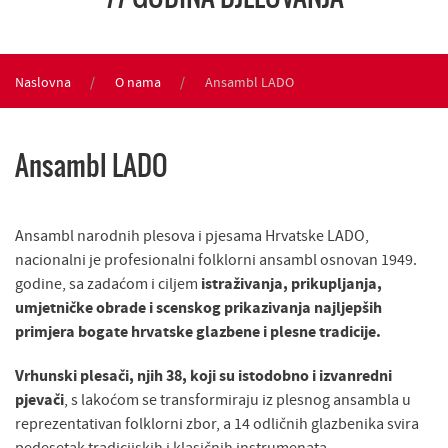
Naslovna
O nama
Ansambl LADO
Ansambl LADO
Ansambl narodnih plesova i pjesama Hrvatske LADO,
nacionalni je profesionalni folklorni ansambl osnovan 1949.
godine, sa zadaćom i ciljem
istraživanja, prikupljanja,
umjetničke obrade i scenskog prikazivanja najljepših
primjera bogate hrvatske glazbene i plesne tradicije.
Vrhunski plesači, njih 38, koji su istodobno i izvanredni
pjevači
, s lakoćom se transformiraju iz plesnog ansambla u
reprezentativan folklorni zbor, a 14 odličnih glazbenika svira
pedesetak tradicijskih i klasičnih instrumenata.