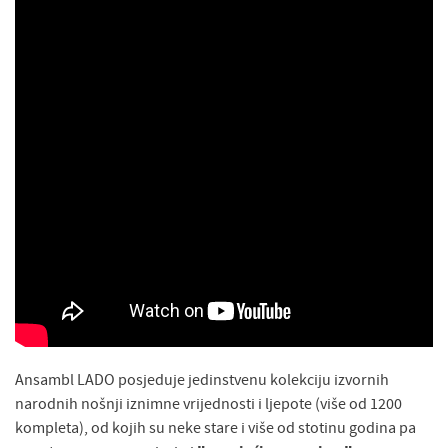
Ansambl LADO posjeduje jedinstvenu kolekciju izvornih
narodnih nošnji iznimne vrijednosti i ljepote (više od 1200
kompleta), od kojih su neke stare i više od stotinu godina pa