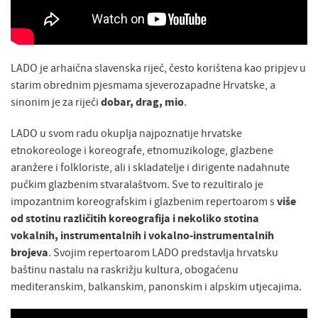
LADO je arhaična slavenska riječ, često korištena kao pripjev u
starim obrednim pjesmama sjeverozapadne Hrvatske, a
sinonim je za riječi
dobar, drag, mio
.
LADO u svom radu okuplja najpoznatije hrvatske
etnokoreologe i koreografe, etnomuzikologe, glazbene
aranžere i folkloriste, ali i skladatelje i dirigente nadahnute
pučkim glazbenim stvaralaštvom. Sve to rezultiralo je
impozantnim koreografskim i glazbenim repertoarom s
više
od stotinu različitih koreografija i nekoliko stotina
vokalnih, instrumentalnih i vokalno-instrumentalnih
brojeva
. Svojim repertoarom LADO predstavlja hrvatsku
baštinu nastalu na raskrižju kultura, obogaćenu
mediteranskim, balkanskim, panonskim i alpskim utjecajima.