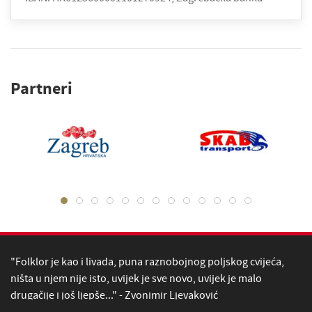
Partneri
"Folklor je kao i livada, puna raznobojnog poljskog cvijeća,
ništa u njem nije isto, uvijek je sve novo, uvijek je malo
drugačije i još ljepše..." - Zvonimir Ljevaković