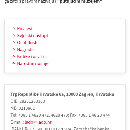
ga zato s pravom nazivaju i
"putujućim muzejem"
.
Povijest
Svjetski nastupi
Osobitosti
Nagrade
Kritike i osvrti
Narodne nošnje
Trg Republike Hrvatske 6a, 10000 Zagreb, Hrvatska
OIB: 28251263363
MB: 3213862
Tel: +385 1 4828 472, 4828 473; Fax: +385 1 48 28 474
E-mail:
lado@lado.hr
IBAN: HR6123600001101270924, Zagrebačka banka