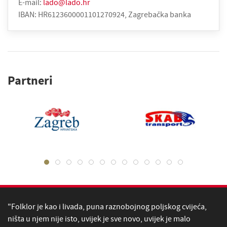
E-mail:
lado@lado.hr
IBAN: HR6123600001101270924, Zagrebačka banka
Partneri
"Folklor je kao i livada, puna raznobojnog poljskog cvijeća,
ništa u njem nije isto, uvijek je sve novo, uvijek je malo