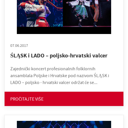
07.06.2017
ŚLĄSK i LADO – poljsko-hrvatski valcer
Zajednički koncert profesionalnih folklornih
ansamblala Poljske i Hrvatske pod nazivom ŚLĄSK i
LADO – poljsko - hrvatski valcer održat će se...
PROČITAJTE VIŠE