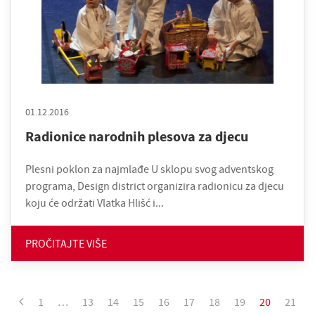
01.12.2016
Radionice narodnih plesova za djecu
Plesni poklon za najmlađe U sklopu svog adventskog
programa, Design district organizira radionicu za djecu
koju će održati Vlatka Hlišć i...
PROČITAJTE VIŠE
1
…
13
14
15
16
17
18
19
20
21