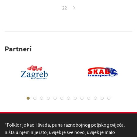
22
Partneri
"Folklor je kao i livada, puna raznobojnog poljskog cvijeća,
ništa u njem nije isto, uvijek je sve novo, uvijek je malo