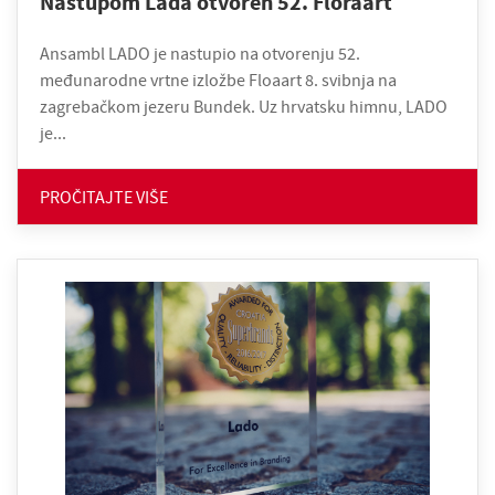
Nastupom Lada otvoren 52. Floraart
Ansambl LADO je nastupio na otvorenju 52.
međunarodne vrtne izložbe Floaart 8. svibnja na
zagrebačkom jezeru Bundek. Uz hrvatsku himnu, LADO
je...
PROČITAJTE VIŠE