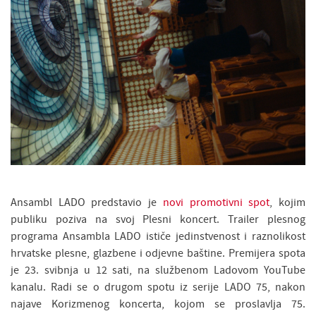
Ansambl LADO predstavio je
novi promotivni spot
, kojim
publiku poziva na svoj Plesni koncert. Trailer plesnog
programa Ansambla LADO ističe jedinstvenost i raznolikost
hrvatske plesne, glazbene i odjevne baštine. Premijera spota
je 23. svibnja u 12 sati, na službenom Ladovom YouTube
kanalu. Radi se o drugom spotu iz serije LADO 75, nakon
najave Korizmenog koncerta, kojom se proslavlja 75.