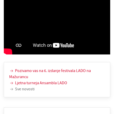
Pozivamo vas na 6. izdanje festivala LADO na
Mažurancu
Ljetna turneja Ansambla LADO
Sve novosti