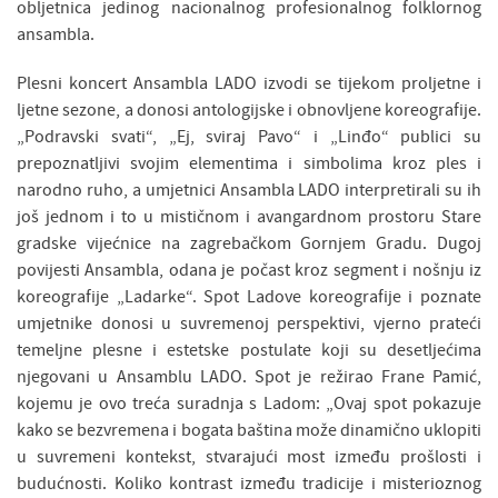
obljetnica jedinog nacionalnog profesionalnog folklornog
ansambla.
Plesni koncert Ansambla LADO izvodi se tijekom proljetne i
ljetne sezone, a donosi antologijske i obnovljene koreografije.
„Podravski svati“, „Ej, sviraj Pavo“ i „Linđo“ publici su
prepoznatljivi svojim elementima i simbolima kroz ples i
narodno ruho, a umjetnici Ansambla LADO interpretirali su ih
još jednom i to u mističnom i avangardnom prostoru Stare
gradske vijećnice na zagrebačkom Gornjem Gradu. Dugoj
povijesti Ansambla, odana je počast kroz segment i nošnju iz
koreografije „Ladarke“. Spot Ladove koreografije i poznate
umjetnike donosi u suvremenoj perspektivi, vjerno prateći
temeljne plesne i estetske postulate koji su desetljećima
njegovani u Ansamblu LADO. Spot je režirao Frane Pamić,
kojemu je ovo treća suradnja s Ladom: „Ovaj spot pokazuje
kako se bezvremena i bogata baština može dinamično uklopiti
u suvremeni kontekst, stvarajući most između prošlosti i
budućnosti. Koliko kontrast između tradicije i misterioznog