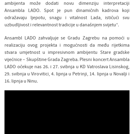
ambijenta može dodati novu dimenziju interpretaciji
Ansambla LADO. Spot je pun dinamičnih kadrova koji
odražavaju ljepotu, snagu i vitalnost Lada, ističući svu
uzbudljivost i relevantnost tradicije u današnjem svijetu“.
Ansambl LADO zahvaljuje se Gradu Zagrebu na pomoći u
realizaciju ovog projekta i mogućnosti da među rijetkima
stvara umjetnost u impresivnom ambijentu Stare gradske
vijećnice – Skupštine Grada Zagreba. Plesni koncert Ansambla
LADO očekuje nas 26. i 27. svibnja u KD Vatroslava Lisinskog,
29. svibnja u Virovitici, 4. lipnja u Petrinji, 14. lipnja u Novalji i
16. lipnja u Ninu.