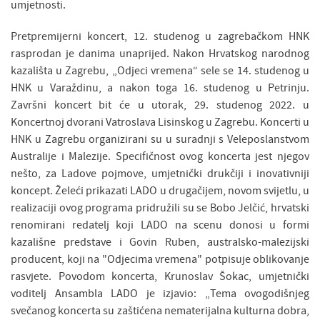
umjetnosti.
Pretpremijerni koncert, 12. studenog u zagrebačkom HNK
rasprodan je danima unaprijed. Nakon Hrvatskog narodnog
kazališta u Zagrebu, „Odjeci vremena“ sele se 14. studenog u
HNK u Varaždinu, a nakon toga 16. studenog u Petrinju.
Završni koncert bit će u utorak, 29. studenog 2022. u
Koncertnoj dvorani Vatroslava Lisinskog u Zagrebu. Koncerti u
HNK u Zagrebu organizirani su u suradnji s Veleposlanstvom
Australije i Malezije. Specifičnost ovog koncerta jest njegov
nešto, za Ladove pojmove, umjetnički drukčiji i inovativniji
koncept. Želeći prikazati LADO u drugačijem, novom svijetlu, u
realizaciji ovog programa pridružili su se Bobo Jelčić, hrvatski
renomirani redatelj koji LADO na scenu donosi u formi
kazališne predstave i Govin Ruben, australsko-malezijski
producent, koji na "Odjecima vremena" potpisuje oblikovanje
rasvjete. Povodom koncerta, Krunoslav Šokac, umjetnički
voditelj Ansambla LADO je izjavio: „Tema ovogodišnjeg
svečanog koncerta su zaštićena nematerijalna kulturna dobra,