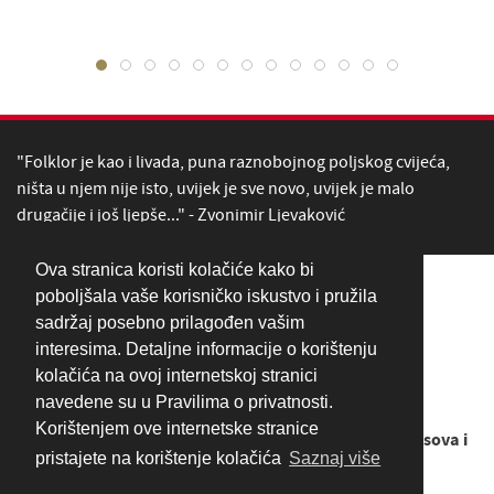
"Folklor je kao i livada, puna raznobojnog poljskog cvijeća,
ništa u njem nije isto, uvijek je sve novo, uvijek je malo
drugačije i još ljepše..." - Zvonimir Ljevaković
Ova stranica koristi kolačiće kako bi
poboljšala vaše korisničko iskustvo i pružila
sadržaj posebno prilagođen vašim
interesima. Detaljne informacije o korištenju
kolačića na ovoj internetskoj stranici
navedene su u Pravilima o privatnosti.
Korištenjem ove internetske stranice
Copyright © 1949. - 2026
LADO - Ansambl narodnih plesova i
pristajete na korištenje kolačića
Saznaj više
pjesama Hrvatske