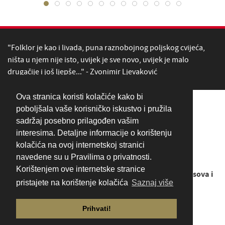
"Folklor je kao i livada, puna raznobojnog poljskog cvijeća,
ništa u njem nije isto, uvijek je sve novo, uvijek je malo
drugačije i još ljepše..." - Zvonimir Ljevaković
Ova stranica koristi kolačiće kako bi
poboljšala vaše korisničko iskustvo i pružila
sadržaj posebno prilagođen vašim
interesima. Detaljne informacije o korištenju
kolačića na ovoj internetskoj stranici
navedene su u Pravilima o privatnosti.
Korištenjem ove internetske stranice
Copyright © 1949. - 2026
LADO - Ansambl narodnih plesova i
pristajete na korištenje kolačića
Saznaj više
pjesama Hrvatske
Prihvati!