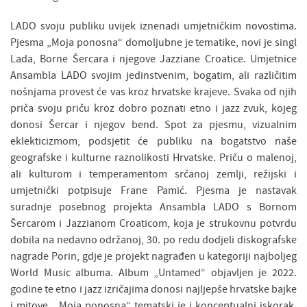
LADO svoju publiku uvijek iznenadi umjetničkim novostima.
Pjesma „Moja ponosna“ domoljubne je tematike, novi je singl
Lada, Borne Šercara i njegove Jazziane Croatice. Umjetnice
Ansambla LADO svojim jedinstvenim, bogatim, ali različitim
nošnjama provest će vas kroz hrvatske krajeve. Svaka od njih
priča svoju priču kroz dobro poznati etno i jazz zvuk, kojeg
donosi Šercar i njegov bend. Spot za pjesmu, vizualnim
eklekticizmom, podsjetit će publiku na bogatstvo naše
geografske i kulturne raznolikosti Hrvatske. Priču o malenoj,
ali kulturom i temperamentom srčanoj zemlji, režijski i
umjetnički potpisuje Frane Pamić. Pjesma je nastavak
suradnje posebnog projekta Ansambla LADO s Bornom
Šercarom i Jazzianom Croaticom, koja je strukovnu potvrdu
dobila na nedavno održanoj, 30. po redu dodjeli diskografske
nagrade Porin, gdje je projekt nagrađen u kategoriji najboljeg
World Music albuma. Album „Untamed“ objavljen je 2022.
godine te etno i jazz izričajima donosi najljepše hrvatske bajke
i mitove. „Moja ponosna“ tematski je i konceptualni iskorak,