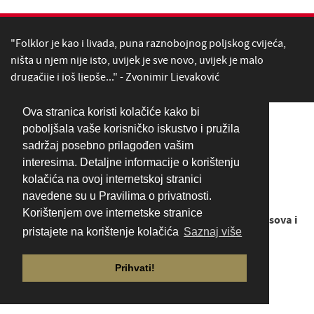
"Folklor je kao i livada, puna raznobojnog poljskog cvijeća,
ništa u njem nije isto, uvijek je sve novo, uvijek je malo
drugačije i još ljepše..." - Zvonimir Ljevaković
Ova stranica koristi kolačiće kako bi
poboljšala vaše korisničko iskustvo i pružila
sadržaj posebno prilagođen vašim
interesima. Detaljne informacije o korištenju
kolačića na ovoj internetskoj stranici
navedene su u Pravilima o privatnosti.
Korištenjem ove internetske stranice
Copyright © 1949. - 2026
LADO - Ansambl narodnih plesova i
pristajete na korištenje kolačića
Saznaj više
pjesama Hrvatske
Prihvati!