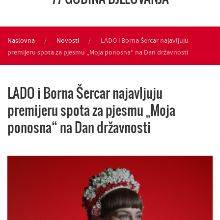
Naslovna
Novosti
LADO i Borna Šercar najavljuju
premijeru spota za pjesmu „Moja ponosna“ na Dan državnosti
LADO i Borna Šercar najavljuju
premijeru spota za pjesmu „Moja
ponosna“ na Dan državnosti