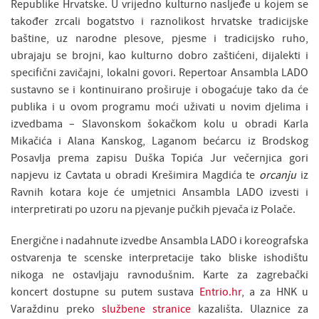
Republike Hrvatske. U vrijedno kulturno nasljeđe u kojem se
također zrcali bogatstvo i raznolikost hrvatske tradicijske
baštine, uz narodne plesove, pjesme i tradicijsko ruho,
ubrajaju se brojni, kao kulturno dobro zaštićeni, dijalekti i
specifični zavičajni, lokalni govori. Repertoar Ansambla LADO
sustavno se i kontinuirano proširuje i obogaćuje tako da će
publika i u ovom programu moći uživati u novim djelima i
izvedbama – Slavonskom šokačkom kolu u obradi Karla
Mikačića i Alana Kanskog, Laganom bećarcu iz Brodskog
Posavlja prema zapisu Duška Topića Jur večernjica gori
napjevu iz Cavtata u obradi Krešimira Magdića te
orcanju
iz
Ravnih kotara koje će umjetnici Ansambla LADO izvesti i
interpretirati po uzoru na pjevanje pučkih pjevača iz Polače.
Energične i nadahnute izvedbe Ansambla LADO i koreografska
ostvarenja te scenske interpretacije tako bliske ishodištu
nikoga ne ostavljaju ravnodušnim. Karte za zagrebački
koncert dostupne su putem sustava
Entrio.hr
, a za HNK u
Varaždinu preko
službene stranice
kazališta. Ulaznice za