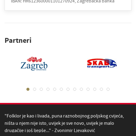
IBAN: HR6123600001101270924, Zagrebačka banka
Partneri
"Folklor je kao i livada, puna raznobojnog poljskog cvijeća,
ništa u njem nije isto, uvijek je sve novo, uvijek je malo
drugačije i još ljepše..." - Zvonimir Ljevaković