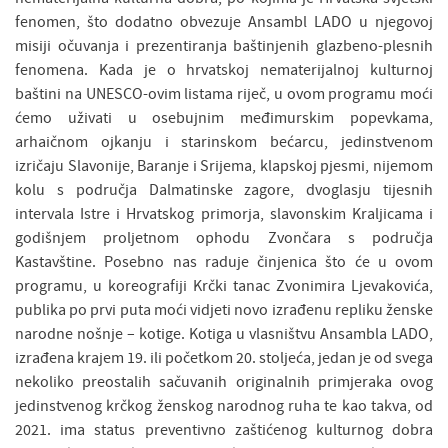
fenomen, što dodatno obvezuje Ansambl LADO u njegovoj
misiji očuvanja i prezentiranja baštinjenih glazbeno-plesnih
fenomena. Kada je o hrvatskoj nematerijalnoj kulturnoj
baštini na UNESCO-ovim listama riječ, u ovom programu moći
ćemo uživati u osebujnim međimurskim popevkama,
arhaičnom ojkanju i starinskom bećarcu, jedinstvenom
izričaju Slavonije, Baranje i Srijema, klapskoj pjesmi, nijemom
kolu s područja Dalmatinske zagore, dvoglasju tijesnih
intervala Istre i Hrvatskog primorja, slavonskim Kraljicama i
godišnjem proljetnom ophodu Zvončara s područja
Kastavštine. Posebno nas raduje činjenica što će u ovom
programu, u koreografiji Krčki tanac Zvonimira Ljevakovića,
publika po prvi puta moći vidjeti novo izrađenu repliku ženske
narodne nošnje – kotige. Kotiga u vlasništvu Ansambla LADO,
izrađena krajem 19. ili početkom 20. stoljeća, jedan je od svega
nekoliko preostalih sačuvanih originalnih primjeraka ovog
jedinstvenog krčkog ženskog narodnog ruha te kao takva, od
2021. ima status preventivno zaštićenog kulturnog dobra