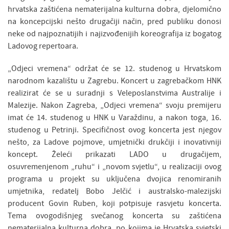
hrvatska zaštićena nematerijalna kulturna dobra, djelomično
na koncepcijski nešto drugačiji način, pred publiku donosi
neke od najpoznatijih i najizvođenijih koreografija iz bogatog
Ladovog repertoara.
„Odjeci vremena“ održat će se 12. studenog u Hrvatskom
narodnom kazalištu u Zagrebu. Koncert u zagrebačkom HNK
realizirat će se u suradnji s Veleposlanstvima Australije i
Malezije. Nakon Zagreba, „Odjeci vremena“ svoju premijeru
imat će 14. studenog u HNK u Varaždinu, a nakon toga, 16.
studenog u Petrinji. Specifičnost ovog koncerta jest njegov
nešto, za Ladove pojmove, umjetnički drukčiji i inovativniji
koncept. Želeći prikazati LADO u drugačijem,
osuvremenjenom „ruhu“ i „novom svjetlu“, u realizaciji ovog
programa u projekt su uključena dvojica renomiranih
umjetnika, redatelj Bobo Jelčić i australsko-malezijski
producent Govin Ruben, koji potpisuje rasvjetu koncerta.
Tema ovogodišnjeg svečanog koncerta su zaštićena
nematerijalna kulturna dobra, po kojima je Hrvatska svjetski