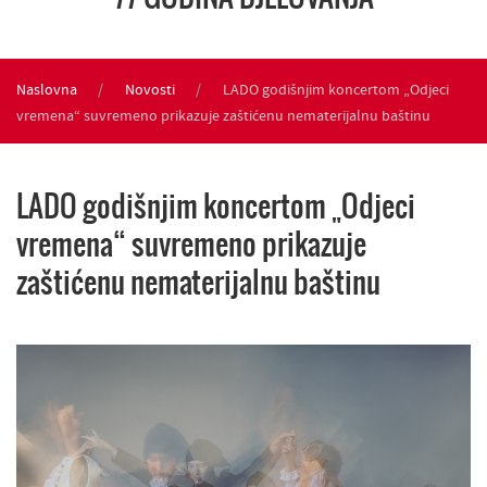
Naslovna
Novosti
LADO godišnjim koncertom „Odjeci
vremena“ suvremeno prikazuje zaštićenu nematerijalnu baštinu
LADO godišnjim koncertom „Odjeci
vremena“ suvremeno prikazuje
zaštićenu nematerijalnu baštinu