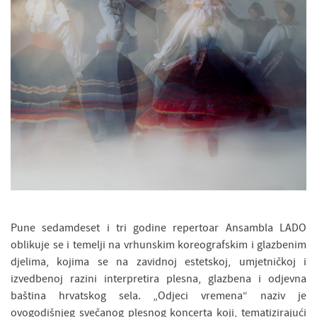
Pune sedamdeset i tri godine repertoar Ansambla LADO
oblikuje se i temelji na vrhunskim koreografskim i glazbenim
djelima, kojima se na zavidnoj estetskoj, umjetničkoj i
izvedbenoj razini interpretira plesna, glazbena i odjevna
baština hrvatskog sela. „Odjeci vremena“ naziv je
ovogodišnjeg svečanog plesnog koncerta koji, tematizirajući