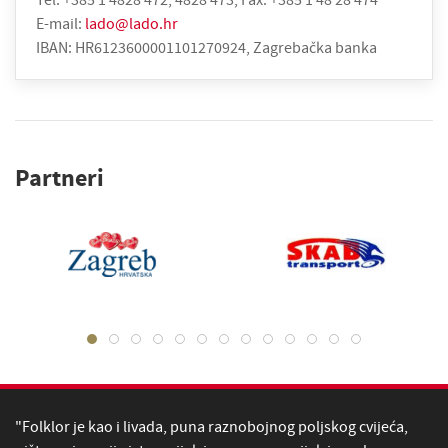
E-mail:
lado@lado.hr
IBAN: HR6123600001101270924, Zagrebačka banka
Partneri
"Folklor je kao i livada, puna raznobojnog poljskog cvijeća,