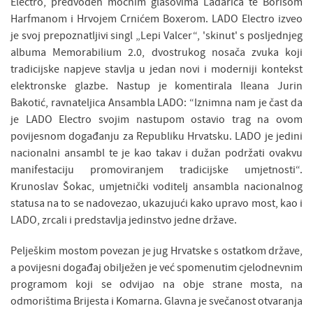
Electro, predvođen moćnim glasovima Ladarica te Borisom
Harfmanom i Hrvojem Crnićem Boxerom. LADO Electro izveo
je svoj prepoznatljivi singl „Lepi Valcer“, 'skinut' s posljednjeg
albuma Memorabilium 2.0, dvostrukog nosača zvuka koji
tradicijske napjeve stavlja u jedan novi i moderniji kontekst
elektronske glazbe. Nastup je komentirala Ileana Jurin
Bakotić, ravnateljica Ansambla LADO: “Iznimna nam je čast da
je LADO Electro svojim nastupom ostavio trag na ovom
povijesnom događanju za Republiku Hrvatsku. LADO je jedini
nacionalni ansambl te je kao takav i dužan podržati ovakvu
manifestaciju promoviranjem tradicijske umjetnosti“.
Krunoslav Šokac, umjetnički voditelj ansambla nacionalnog
statusa na to se nadovezao, ukazujući kako upravo most, kao i
LADO, zrcali i predstavlja jedinstvo jedne države.
Pelješkim mostom povezan je jug Hrvatske s ostatkom države,
a povijesni događaj obilježen je već spomenutim cjelodnevnim
programom koji se odvijao na obje strane mosta, na
odmorištima Brijesta i Komarna. Glavna je svečanost otvaranja