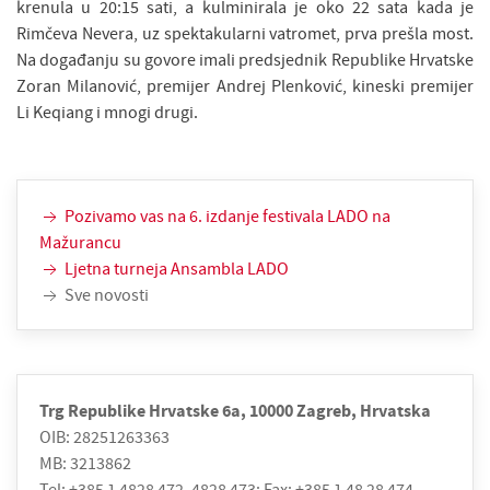
krenula u 20:15 sati, a kulminirala je oko 22 sata kada je
Rimčeva Nevera, uz spektakularni vatromet, prva prešla most.
Na događanju su govore imali predsjednik Republike Hrvatske
Zoran Milanović, premijer Andrej Plenković, kineski premijer
Li Keqiang i mnogi drugi.
Pozivamo vas na 6. izdanje festivala LADO na
Mažurancu
Ljetna turneja Ansambla LADO
Sve novosti
Trg Republike Hrvatske 6a, 10000 Zagreb, Hrvatska
OIB: 28251263363
MB: 3213862
Tel: +385 1 4828 472, 4828 473; Fax: +385 1 48 28 474