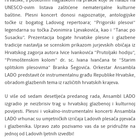
UNESCO-ovim listava zaštićene nematerijalne kulturne
baštine. Plesni koncert donosi najpoznatije, antologijske
točke iz bogatog Ladovog repertoara; “Prigorski plesovi”
legendarna su točka Zvonimira Ljevakovića, kao i “Tanac po
Susacku”. Prezentacija bogate hrvatske plesne i glazbene
tradicije nastavlja se scenskim prikazom jurjevskih običaja iz
Hrvatskog zagorja autora Ivice Ivankovića “Prutoljaki hodiju”,
“Primoštenskim kolom” dr. sc. Ivana Ivančana te “Starim
splitskim plesovima” Branka Šegovića. Orkestar Ansambla
LADO predstavit će instrumentalnu građu Republike Hrvatske,
obradom glazbenih tema iz različitih hrvatskih krajeva.
U više od sedam desetljeća predanog rada, Ansambl LADO
izgradio je neizbrisiv trag u hrvatskoj glazbenoj i kulturnoj
povijesti. Plesni i vokalno-instrumentalni koncerti Ansambla
LADO vrhunac su umjetničkih izričaja Ladovih plesača pjevača
i glazbenika. Upravo zato pozivamo vas da se pridružite na
jednoj od Ladovih ljetnih izvedbi!