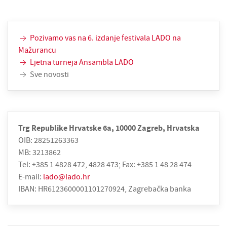
Pozivamo vas na 6. izdanje festivala LADO na
Mažurancu
Ljetna turneja Ansambla LADO
Sve novosti
Trg Republike Hrvatske 6a, 10000 Zagreb, Hrvatska
OIB: 28251263363
MB: 3213862
Tel: +385 1 4828 472, 4828 473; Fax: +385 1 48 28 474
E-mail:
lado@lado.hr
IBAN: HR6123600001101270924, Zagrebačka banka