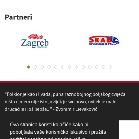
Partneri
"Folklor je kao i livada, puna raznobojnog poljskog cvijeća,
ništa u njem nije isto, uvijek je sve novo, uvijek je malo
drugačije i još ljepše..." - Zvonimir Ljevaković
Ova stranica koristi kolačiće kako bi
poboljšala vaše korisničko iskustvo i pružila