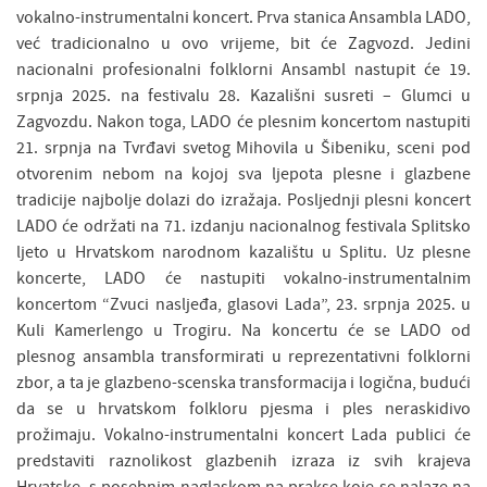
vokalno-instrumentalni koncert. Prva stanica Ansambla LADO,
već tradicionalno u ovo vrijeme, bit će Zagvozd. Jedini
nacionalni profesionalni folklorni Ansambl nastupit će 19.
srpnja 2025. na festivalu 28. Kazališni susreti – Glumci u
Zagvozdu. Nakon toga, LADO će plesnim koncertom nastupiti
21. srpnja na Tvrđavi svetog Mihovila u Šibeniku, sceni pod
otvorenim nebom na kojoj sva ljepota plesne i glazbene
tradicije najbolje dolazi do izražaja. Posljednji plesni koncert
LADO će održati na 71. izdanju nacionalnog festivala Splitsko
ljeto u Hrvatskom narodnom kazalištu u Splitu. Uz plesne
koncerte, LADO će nastupiti vokalno-instrumentalnim
koncertom “Zvuci nasljeđa, glasovi Lada”, 23. srpnja 2025. u
Kuli Kamerlengo u Trogiru. Na koncertu će se LADO od
plesnog ansambla transformirati u reprezentativni folklorni
zbor, a ta je glazbeno-scenska transformacija i logična, budući
da se u hrvatskom folkloru pjesma i ples neraskidivo
prožimaju. Vokalno-instrumentalni koncert Lada publici će
predstaviti raznolikost glazbenih izraza iz svih krajeva
Hrvatske, s posebnim naglaskom na prakse koje se nalaze na