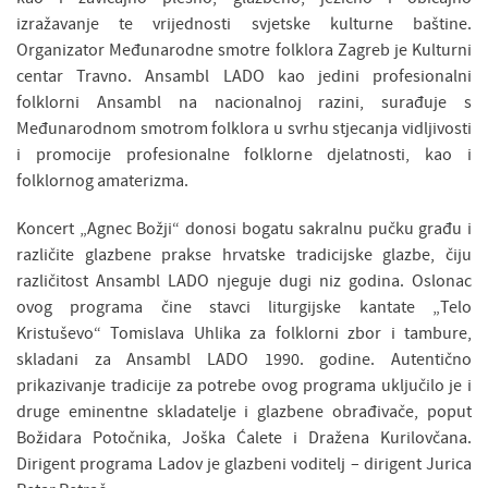
izražavanje te vrijednosti svjetske kulturne baštine.
Organizator Međunarodne smotre folklora Zagreb je Kulturni
centar Travno. Ansambl LADO kao jedini profesionalni
folklorni Ansambl na nacionalnoj razini, surađuje s
Međunarodnom smotrom folklora u svrhu stjecanja vidljivosti
i promocije profesionalne folklorne djelatnosti, kao i
folklornog amaterizma.
Koncert „Agnec Božji“ donosi bogatu sakralnu pučku građu i
različite glazbene prakse hrvatske tradicijske glazbe, čiju
različitost Ansambl LADO njeguje dugi niz godina. Oslonac
ovog programa čine stavci liturgijske kantate „Telo
Kristuševo“ Tomislava Uhlika za folklorni zbor i tambure,
skladani za Ansambl LADO 1990. godine. Autentično
prikazivanje tradicije za potrebe ovog programa uključilo je i
druge eminentne skladatelje i glazbene obrađivače, poput
Božidara Potočnika, Joška Ćalete i Dražena Kurilovčana.
Dirigent programa Ladov je glazbeni voditelj – dirigent Jurica