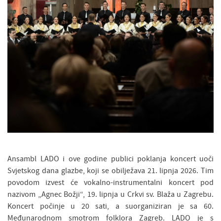
Ansambl LADO i ove godine publici poklanja koncert uoči
Svjetskog dana glazbe, koji se obilježava 21. lipnja 2026. Tim
povodom izvest će vokalno-instrumentalni koncert pod
nazivom „Agnec Božji“, 19. lipnja u Crkvi sv. Blaža u Zagrebu.
Koncert počinje u 20 sati, a suorganiziran je sa 60.
Međunarodnom smotrom folklora Zagreb. LADO je s