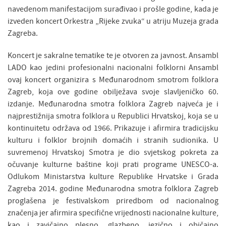
navedenom manifestacijom surađivao i prošle godine, kada je
izveden koncert Orkestra „Rijeke zvuka“ u atriju Muzeja grada
Zagreba.
Koncert je sakralne tematike te je otvoren za javnost. Ansambl
LADO kao jedini profesionalni nacionalni folklorni Ansambl
ovaj koncert organizira s Međunarodnom smotrom folklora
Zagreb, koja ove godine obilježava svoje slavljeničko 60.
izdanje. Međunarodna smotra folklora Zagreb najveća je i
najprestižnija smotra folklora u Republici Hrvatskoj, koja se u
kontinuitetu održava od 1966. Prikazuje i afirmira tradicijsku
kulturu i folklor brojnih domaćih i stranih sudionika. U
suvremenoj Hrvatskoj Smotra je dio svjetskog pokreta za
očuvanje kulturne baštine koji prati programe UNESCO-a.
Odlukom Ministarstva kulture Republike Hrvatske i Grada
Zagreba 2014. godine Međunarodna smotra folklora Zagreb
proglašena je festivalskom priredbom od nacionalnog
značenja jer afirmira specifične vrijednosti nacionalne kulture,
kao i zavičajno plesno, glazbeno, jezično i običajno