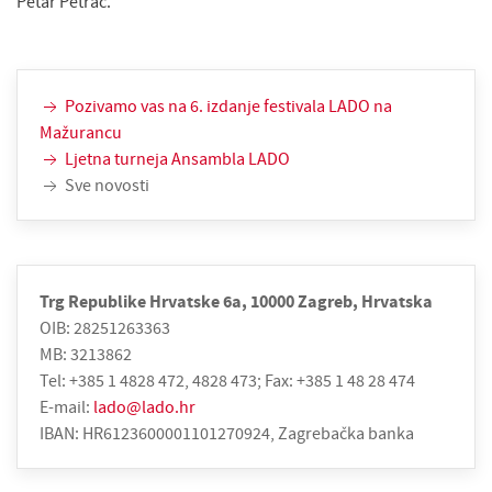
Petar Petrač.
Pozivamo vas na 6. izdanje festivala LADO na
Mažurancu
Ljetna turneja Ansambla LADO
Sve novosti
Trg Republike Hrvatske 6a, 10000 Zagreb, Hrvatska
OIB: 28251263363
MB: 3213862
Tel: +385 1 4828 472, 4828 473; Fax: +385 1 48 28 474
E-mail:
lado@lado.hr
IBAN: HR6123600001101270924, Zagrebačka banka