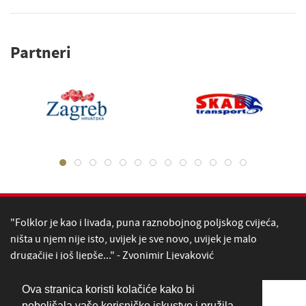
Partneri
"Folklor je kao i livada, puna raznobojnog poljskog cvijeća,
ništa u njem nije isto, uvijek je sve novo, uvijek je malo
drugačije i još ljepše..." - Zvonimir Ljevaković
Ova stranica koristi kolačiće kako bi
poboljšala vaše korisničko iskustvo i pružila