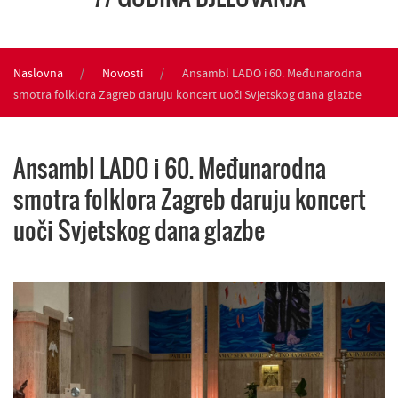
Naslovna
Novosti
Ansambl LADO i 60. Međunarodna
smotra folklora Zagreb daruju koncert uoči Svjetskog dana glazbe
Ansambl LADO i 60. Međunarodna
smotra folklora Zagreb daruju koncert
uoči Svjetskog dana glazbe