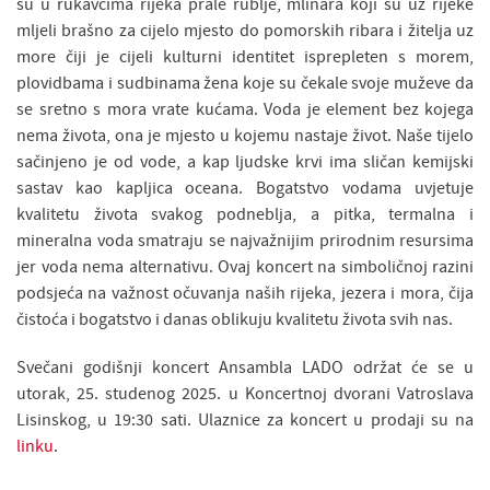
su u rukavcima rijeka prale rublje, mlinara koji su uz rijeke
mljeli brašno za cijelo mjesto do pomorskih ribara i žitelja uz
more čiji je cijeli kulturni identitet isprepleten s morem,
plovidbama i sudbinama žena koje su čekale svoje muževe da
se sretno s mora vrate kućama. Voda je element bez kojega
nema života, ona je mjesto u kojemu nastaje život. Naše tijelo
sačinjeno je od vode, a kap ljudske krvi ima sličan kemijski
sastav kao kapljica oceana. Bogatstvo vodama uvjetuje
kvalitetu života svakog podneblja, a pitka, termalna i
mineralna voda smatraju se najvažnijim prirodnim resursima
jer voda nema alternativu. Ovaj koncert na simboličnoj razini
podsjeća na važnost očuvanja naših rijeka, jezera i mora, čija
čistoća i bogatstvo i danas oblikuju kvalitetu života svih nas.
Svečani godišnji koncert Ansambla LADO održat će se u
utorak, 25. studenog 2025. u Koncertnoj dvorani Vatroslava
Lisinskog, u 19:30 sati. Ulaznice za koncert u prodaji su na
linku
.