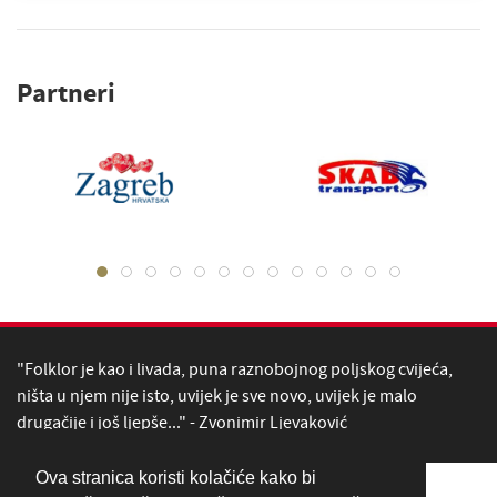
Partneri
"Folklor je kao i livada, puna raznobojnog poljskog cvijeća,
ništa u njem nije isto, uvijek je sve novo, uvijek je malo
drugačije i još ljepše..." - Zvonimir Ljevaković
Ova stranica koristi kolačiće kako bi