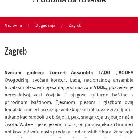
Naslovna
Događanja
Zagreb
Zagreb
Svečani godišnji koncert Ansambla LADO
„VODE“
Ovogodišnji svečani koncert Lada, nacionalnog ansambla
hrvatskih plesova i pjesama, pod nazivom
VODE,
posvećen je
neraskidivoj vezi čovjeka i njegove kulturne baštine s
prirodnom baštinom. Pjesmom, plesom i glazbom ovaj
tematski koncert prikazuje vode koje su oblikovale život ljudi –
utkane kao simboli u običaje ili, pak, snaga koja uvjetuje način
života. Vode – rijeke, jezera i mora, od pamtivijeka su hranile i
oblikovale živote naših predaka – od seoskih ribara, žena koje