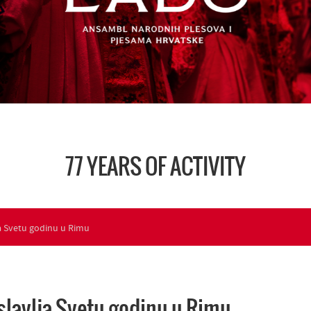
77 YEARS OF ACTIVITY
 Svetu godinu u Rimu
lavlja Svetu godinu u Rimu