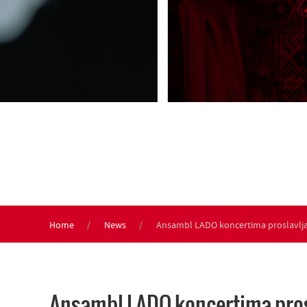
Home
News
Ansambl LADO koncertima proslavlja
Ansambl LADO koncertima pros