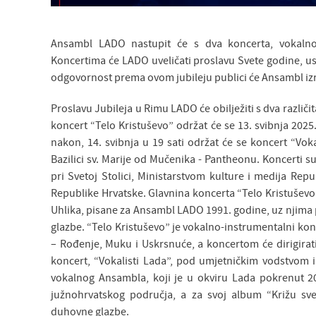
Ansambl LADO nastupit će s dva koncerta, vokalno-
Koncertima će LADO uveličati proslavu Svete godine, us
odgovornost prema ovom jubileju publici će Ansambl izraz
Proslavu Jubileja u Rimu LADO će obilježiti s dva različi
koncert “Telo Kristuševo” održat će se 13. svibnja 2025
nakon, 14. svibnja u 19 sati održat će se koncert “Vo
Bazilici sv. Marije od Mučenika - Pantheonu. Koncerti s
pri Svetoj Stolici, Ministarstvom kulture i medija Rep
Republike Hrvatske. Glavnina koncerta “Telo Kristuševo”
Uhlika, pisane za Ansambl LADO 1991. godine, uz njima 
glazbe. “Telo Kristuševo” je vokalno-instrumentalni konce
– Rođenje, Muku i Uskrsnuće, a koncertom će dirigirati 
koncert, “Vokalisti Lada”, pod umjetničkim vodstvom 
vokalnog Ansambla, koji je u okviru Lada pokrenut 2002
južnohrvatskog područja, a za svoj album “Križu sv
duhovne glazbe.