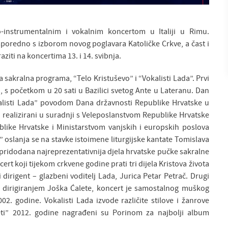
instrumentalnim i vokalnim koncertom u Italiji u Rimu.
poredno s izborom novog poglavara Katoličke Crkve, a čast i
iti na koncertima 13. i 14. svibnja.
ta sakralna programa, “Telo Kristuševo” i “Vokalisti Lada”. Prvi
., s početkom u 20 sati u Bazilici svetog Ante u Lateranu. Dan
kalisti Lada” povodom Dana državnosti Republike Hrvatske u
u realizirani u suradnji s Veleposlanstvom Republike Hrvatske
ublike Hrvatske i Ministarstvom vanjskih i europskih poslova
 oslanja se na stavke istoimene liturgijske kantate Tomislava
pridodana najreprezentativnija djela hrvatske pučke sakralne
rt koji tijekom crkvene godine prati tri dijela Kristova života
dirigent – glazbeni voditelj Lada, Jurica Petar Petrač. Drugi
i dirigiranjem Joška Ćalete, koncert je samostalnog muškog
. godine. Vokalisti Lada izvode različite stilove i žanrove
eti” 2012. godine nagrađeni su Porinom za najbolji album