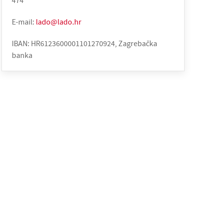
474
E-mail:
lado@lado.hr
IBAN: HR6123600001101270924, Zagrebačka
banka