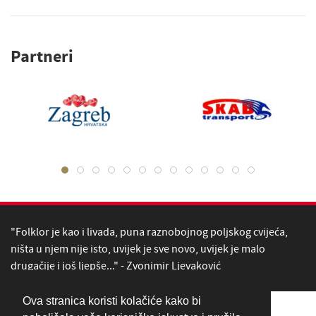
Partneri
"Folklor je kao i livada, puna raznobojnog poljskog cvijeća,
ništa u njem nije isto, uvijek je sve novo, uvijek je malo
drugačije i još ljepše..." - Zvonimir Ljevaković
Ova stranica koristi kolačiće kako bi