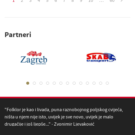
Partneri
"Folklor je kao i livada, puna raznobojnog poljskog cvijeća,
ništa u njem nije isto, uvijek je sve novo, uvijek je malo
drugačije i još ljepše..." - Zvonimir Ljevaković