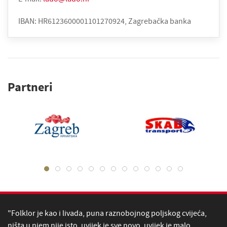
IBAN: HR6123600001101270924, Zagrebačka banka
Partneri
"Folklor je kao i livada, puna raznobojnog poljskog cvijeća,
ništa u njem nije isto, uvijek je sve novo, uvijek je malo